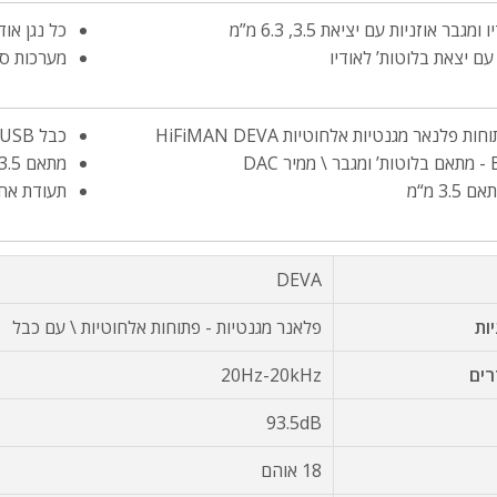
מגבר אוזניות עם יציאת 3.5, 6.3 מ”מ
כל נגן או
עם יצאת בלוטות’ לאודיו
מערכות סט
ות פלנאר מגנטיות אלחוטיות HiFiMAN DEVA
כבל USB לטעינה וחיבור למחשב
DAC
מתאם 3.5 מ“מ ל- 6.3 מ“מ
3. מ“מ
תעודת אחר
DEVA
יות
פלאנר מגנטיות - פתוחות אלחוטיות \ עם כבל
רים
20Hz-20kHz
93.5dB
18 אוהם