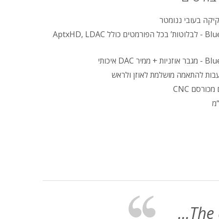
יקה בעובי ננומטר
מתאם Bluemini - לבלוטות’ בכל הפורמטים כולל AptxHD, LDAC
עבות להתאמה מושלמת לאוזן ולראש
מכורסם CNC
...The