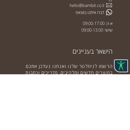
hello@bambit.co.il
דברו איתנו בווצאפ
א-ה: 09:00-17:00
שישי: 09:00-13:00
הישאר בעניינים
הרשמו לניוזלטר שלנו ואנחנו נעדכן אתכם
במוצרים חדשים ומלהיבים, מדריכים וכתבות
מתחום האודיו ומבצעים ממש, אבל ממש שווים
שלא כדאי לכם לפספס.
הרשם
The4
Copyright © 2026
Kalles
all rights reserved. Powered by