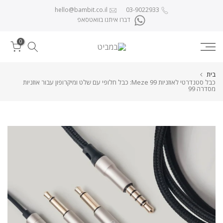
לג לתוכן
hello@bambit.co.il
03-9022933
דברו איתנו בוואטסאפ
0
בית
כבל סטנדרטי לאוזניות Meze 99: כבל חלופי עם שלט ומיקרופון עבור אוזניות
מסדרה 99