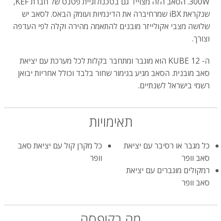
300W. הסאב הזה מצוייד גם בטכנולוגיית פטנט של חברת KEF,
שנקראת iBX שמרחיברה את הדינמיות ועומק הבאס. לסאב יש
שלושה מצבי אקולייזר מובנים להתאמה מהירה וקלה לפי העדפה
וצורך.
ה- KUBE 12 הוא מוגבר ומתחבר בקלות לכל מערכת עם יציאת
סאב מובנית. הסאב מגיע בגימור שחור בלבד וכולל אחריות יבואן
רשמי בישראל לשנתיים.
תאימויות
כל מגבר או רסיבר עם יציאת
כל מקרן קול עם יציאת סאב
סאב וופר
וופר
רמקולים מוגברים עם יציאת
סאב וופר
מה בקופסה