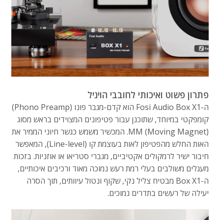
פתרון פשוט ואיכותי לחובבי הויניל
ה-Fosi Audio Box X1 הוא קדם-מגבר פונו (Phono Preamp)
קומפקטי במיוחד, שתוכנן עבור פטיפונים המצוידים בראש מסוג
MM (Moving Magnet). המכשיר משמש כגשר חיוני הממיר את
האות החלש מהפטיפון לאות בעוצמת קו (Line-level), המאפשר
חיבור ישיר לרמקולים אקטיביים, מגברי סטריאו או אוזניות. בזכות
מעגלים משולבים בעלי רמת רעש נמוכה מאוד ורכיבים איכותיים,
ה-Box X1 מבטיח צליל נקי, שקוף ונטול עיוותים, תוך הסרה
יעילה של רעשים בתדרים נמוכים.