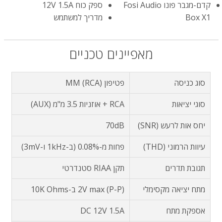
קדם-מגבר פונו Fosi Audio
ספק כוח 12V 1.5A
Box X1
מדריך למשתמש
מאפיינים טכניים
סוג כניסה
פטיפון MM (RCA)
סוגי יציאות
RCA + אוזניות 3.5 מ"מ (AUX)
יחס אות לרעש (SNR)
70dB
עיוות הרמוני (THD)
פחות מ-0.08% (ב-1kHz ו-3mV)
תגובת תדרים
תקן RIAA סטנדרטי
מתח יציאה מקסימלי
2V max (P-P) ב-10K Ohms
אספקת מתח
DC 12V 1.5A