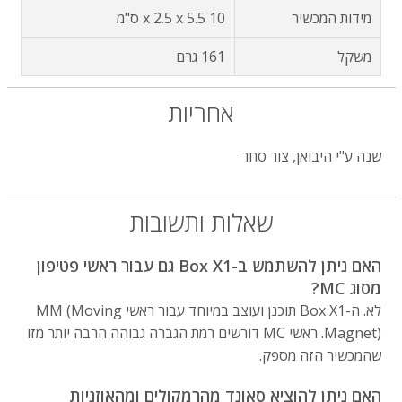
מידות המכשיר
10 x 2.5 x 5.5 ס"מ
משקל
161 גרם
אחריות
שנה ע"י היבואן, צור סחר
שאלות ותשובות
האם ניתן להשתמש ב-Box X1 גם עבור ראשי פטיפון
מסוג MC?
לא. ה-Box X1 תוכנן ועוצב במיוחד עבור ראשי MM (Moving
Magnet). ראשי MC דורשים רמת הגברה גבוהה הרבה יותר מזו
שהמכשיר הזה מספק.
האם ניתן להוציא סאונד מהרמקולים ומהאוזניות