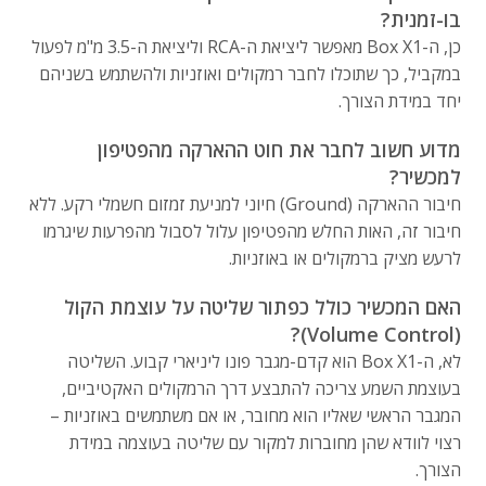
בו-זמנית?
כן, ה-Box X1 מאפשר ליציאת ה-RCA וליציאת ה-3.5 מ"מ לפעול
במקביל, כך שתוכלו לחבר רמקולים ואוזניות ולהשתמש בשניהם
יחד במידת הצורך.
מדוע חשוב לחבר את חוט ההארקה מהפטיפון
למכשיר?
חיבור ההארקה (Ground) חיוני למניעת זמזום חשמלי רקע. ללא
חיבור זה, האות החלש מהפטיפון עלול לסבול מהפרעות שיגרמו
לרעש מציק ברמקולים או באוזניות.
האם המכשיר כולל כפתור שליטה על עוצמת הקול
(Volume Control)?
לא, ה-Box X1 הוא קדם-מגבר פונו ליניארי קבוע. השליטה
בעוצמת השמע צריכה להתבצע דרך הרמקולים האקטיביים,
המגבר הראשי שאליו הוא מחובר, או אם משתמשים באוזניות –
רצוי לוודא שהן מחוברות למקור עם שליטה בעוצמה במידת
הצורך.