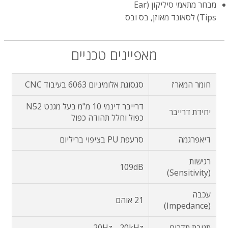
מבחר מתאמי סיליקון (Ear
Tips) לסאונד מאוזן, בס ובס
מאפיינים טכניים
חומר המארז
סגסוגת אלומיניום 6063 בעיבוד CNC
דרייבר דינמי 10 מ"מ בעל מגנט N52
יחידת דרייבר
כפול וחלל תהודה כפול
דיאפרגמה
סרעפת PU בציפוי בריליום
רגישות
109dB
(Sensitivity)
עכבה
21 אוהם
(Impedance)
תגובת תדרים
20Hz - 20kHz