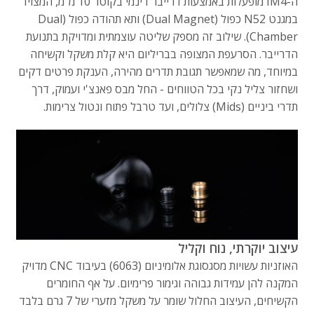
ה-IM4 מופעלות באמצעות דרייבר דינמי בקוטר 10 מ"מ, המצויד
במגנט N52 כפול (Dual Magnet) ותא תהודה כפול (Dual
Chamber). שילוב זה מספק שליטה עוצמתית ומדויקת בתנועת
הדרייבר. הסרעפת המצופה בבריליום היא קלת משקל וקשיחה
במיוחד, מה שמאפשר תגובת תדרים מהירה, הענקת פרטים דקים
ושחזור צליל נקי בכל הטווחים - החל מבס פאנצ'י ועמוק, דרך
תדרי ביניים (Mids) צלולים, ועד טרבל פתוח ונטול צרימות.
עיצוב יוקרתי, נוח וקליל
האוזניות עשויות מסגסוגת אלומיניום (6063) בעיבוד CNC מדויק
המקנה להן עמידות גבוהה וגימור פרימיום. על אף החומרים
הקשיחים, העיצוב החלול שומר על משקל מזערי של 7 גרם בלבד