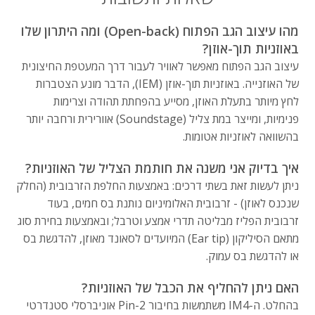
מהו עיצוב הגב הפתוח (Open-back) ומה היתרון שלו
באוזניות תוך-אוזן?
עיצוב הגב הפתוח מאפשר לאוויר לעבור דרך המעטפת החיצונית
של האוזנייה. באוזניות תוך-אוזן (IEM), הדבר מונע הצטברות
לחץ מיותר בתעלת האוזן, מסייע בהפחתת תהודה וצרימות
פנימיות, ומייצר במת צליל (Soundstage) אוורירית ורחבה יותר
בהשוואה לאוזניות אטומות.
איך בדיוק אני משנה את חותמת הצליל של האוזניות?
ניתן לעשות זאת בשתי דרכים: באמצעות החלפת הזרבובית (החלק
שנכנס לאוזן) - זרבובית האלומיניום נותנת בס חמים, בעוד
זרבובית הפליז מבליטה תדרי אמצע וטרבל; ובאמצעות בחירת סוג
מתאם הסיליקון (Ear tip) המיועדים לסאונד מאוזן, להדגשת בס
או להדגשת בס עמוק.
האם ניתן להחליף את הכבל של האוזניות?
בהחלט. ה-IM4 משתמשות בחיבור 2-Pin אוניברסלי סטנדרטי