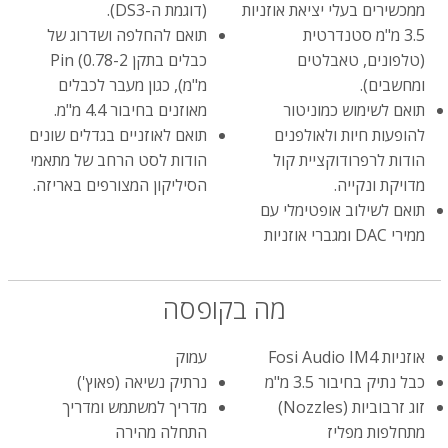
ממכשירים בעלי יציאת אוזניות
(דוגמת ה-DS3).
3.5 מ"מ סטנדרטית
תואם להחלפה ושדרוג של
(טלפונים, טאבלטים
כבלים בתקן 2-Pin (0.78
ומחשבים).
מ"מ), כגון מעבר לכבלים
תואם לשימוש כמוניטור
מאוזנים בחיבור 4.4 מ"מ.
להופעות חיות ולאולפנים
תואם לאוזניים בגדלים שונים
הודות לרפרודוקציית קול
הודות לסט הרחב של מתאמי
מדויקת ונקייה.
הסיליקון המצורפים באריזה.
תואם לשילוב אופטימלי עם
ממירי DAC ומגברי אוזניות
מה בקופסה
אוזניות Fosi Audio IM4
עמוק
כבל נתיק בחיבור 3.5 מ"מ
נרתיק נשיאה (פאוץ')
זוג זרבוביות (Nozzles)
מדריך למשתמש ומדריך
מתחלפות מפליז
התחלה מהירה