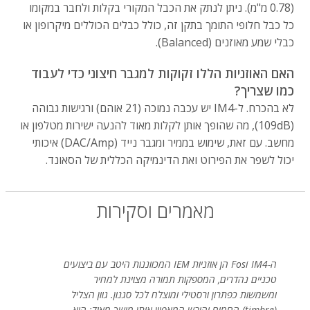
(0.78 מ"מ). ניתן לנתק את הכבל המקורי בקלות ולחבר במקומו
כל כבל חלופי התומך בתקן זה, כולל כבלים הכוללים מיקרופון או
כבלי שמע מאוזנים (Balanced).
האם האוזניות הללו זקוקות למגבר חיצוני כדי לעבוד
כמו שצריך?
לא בהכרח. ל-IM4 יש עכבה נמוכה (21 אוהם) ורגישות גבוהה
(109dB), מה שהופך אותן לקלות מאוד להנעה ישירות מטלפון או
מחשב. עם זאת, שימוש בממיר ומגבר נייד (DAC/Amp) איכותי
יכול לשפר את הפירוט ואת הדינמיקה הכללית של הסאונד.
מאמרים וסקירות
ה-Fosi IM4 הן אוזניות IEM המכווננות היטב עם ביצועים
טכניים נהדרים, המספקות תמורה מצוינת למחיר
ומשמשות כפתרון ורסטילי ומוצלח לכל סגנון. גוון הצליל
(timbre) החמים והיבש המאפיין אותן מושך מאוד; הוא