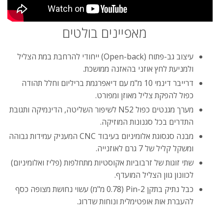
מאפיינים בולטים
עיצוב גב-פתוח (Open-back) ייחודי להרחבת במת הצליל
ולמניעת לחץ אוזני בהאזנה ממושכת.
דרייבר דינמי 10 מ"מ עם דיאפרגמת בריליום וחלל תהודה
כפול להפקת צליל מאוזן ומפורט.
מערך מגנטים כפול N52 לשיפור השליטה, הדינמיקה ותגובת
התדרים בכל סגנונות המוזיקה.
מבנה סגסוגת אלומיניום בעיבוד CNC המעניק עמידות גבוהה
ומשקל קליל של 7 גרם לאוזנייה.
שתי זוגות של זרבוביות אקוסטיות מתחלפות (פליז ואלומיניום)
לכוונון גוון הצליל המועדף.
כבל נתיק בתקן 2-Pin (0.78 מ"מ) עשוי נחושת מצופה כסף
להעברת אות אופטימלית ונוחות שדרוג.