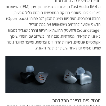
חוויית שמע צלולה וטבעית
ה-Fosi Audio IM4 הן אוזניות מוניטור תוך-אוזן (IEM) המיועדות
לאודיופילים ולשוחרי מוזיקה המחפשים חותמת צליל טבעית,
רחבה ומפורטת. האוזניות מציגות תכנון "גב פתוח" (Open-back)
חדשני שנועד להרחיב משמעותית את במת הצליל
(Soundstage) ולהעניק תחושת אווריריות ומרחב שנדיר למצוא
באוזניות תוך-אוזן מסורתיות. מבנה זה, בשילוב עם חומרי שיכוך
אקוסטיים פנימיים, מפחית הדהודים וצרימות, ומייצר סאונד נינוח
שאינו מעייף גם לאחר שעות רבות של האזנה.
טכנולוגיית דרייבר מתקדמת