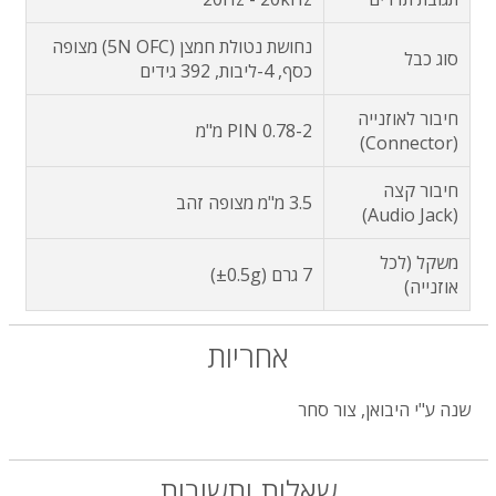
נחושת נטולת חמצן (5N OFC) מצופה
סוג כבל
כסף, 4-ליבות, 392 גידים
חיבור לאוזנייה
2-PIN 0.78 מ"מ
(Connector)
חיבור קצה
3.5 מ"מ מצופה זהב
(Audio Jack)
משקל (לכל
7 גרם (±0.5g)
אוזנייה)
אחריות
שנה ע"י היבואן, צור סחר
שאלות ותשובות