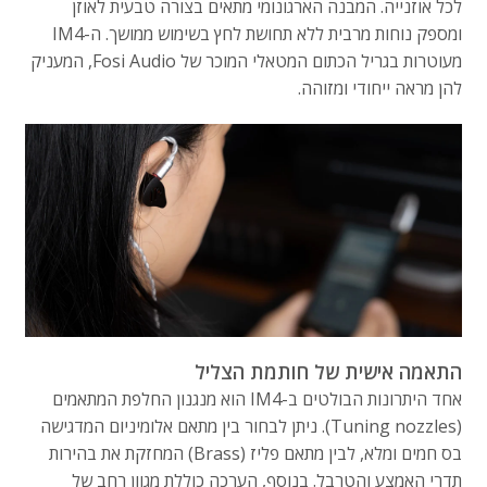
לכל אוזנייה. המבנה הארגונומי מתאים בצורה טבעית לאוזן
ומספק נוחות מרבית ללא תחושת לחץ בשימוש ממושך. ה-IM4
מעוטרות בגריל הכתום המטאלי המוכר של Fosi Audio, המעניק
להן מראה ייחודי ומזוהה.
התאמה אישית של חותמת הצליל
אחד היתרונות הבולטים ב-IM4 הוא מנגנון החלפת המתאמים
(Tuning nozzles). ניתן לבחור בין מתאם אלומיניום המדגישה
בס חמים ומלא, לבין מתאם פליז (Brass) המחזקת את בהירות
תדרי האמצע והטרבל. בנוסף, הערכה כוללת מגוון רחב של