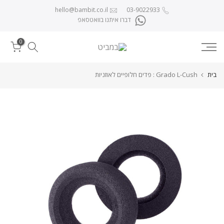
לג לתוכן
hello@bambit.co.il
03-9022933
דברו איתנו בוואטסאפ
0
בית
Grado L-Cush : פדים חלופיים לאוזניות