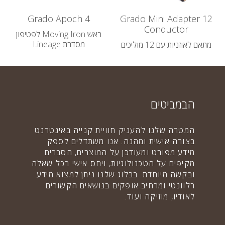
Grado Apoch 4
Grado Mini Adapter 12
Conductor
ראש Moving Iron לפטיפון
מסדרת Lineage
מתאם לאוזניות עם 12 מוליכים
37,900.00 ₪
160.00 ₪
הבמביטים
המטרה שלנו להעניק חוויית קנייה באינטרנט
בצורה אישית ומהנה. אנו משתדלים לספק
מידע מפורט ומעודכן על המוצרים, הסברים
מקיפים על הטכנולוגיות, ויחס אישי בכל שאלה
ובקשה מיוחדת. בבלוג שלנו ניתן למצוא מידע
רלוונטי ומרחיב אופקים בנושאים הקשורים
לאודיו, מוזיקה ועוד.