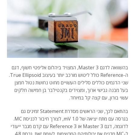
בהשוואה לדגם Master 3, המצויד ביהלום אליפטי חשוף, דגם
ה-Reference כולל ליטוש מורכב יותר בעיצוב True Ellipsoid.
שני הדגמים כוללים סלילים העשויים מחוט נחושת נטול חמצן
בעל מבנה גבישי ארוך, ומצוידים בקנטילבר בן חמישה חלקים
עשוי בורון, עם קצה קל במיוחד.
בהתאם לכך, שני הראשים מסדרת Statement זמינים גם
בגרסה עם מתח יציאה של 1.0 mV, לצורך חיבור לכניסת MC.
לדוגמה, דגם Master 3 או Reference 3 עם קדם מגבר ייעודי
ל-MC מדגים את יכולותיהם המרשימות. לעומת זאת, גרסת 4.8