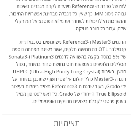
mV של סדרת ה-Reference מיועדת לקדם מגברים באיכות
גבוהה מסוג MM. כך שאין כל מגבלה מבחינת אפשרויות החיבור,
והמערכות הללו יכולות לשחרר את מלוא הפוטנציאל המוזיקלי
שלהן עבור כל חובב מוזיקה.
הדגמים Master3 ו-Reference3 משתמשים בטכנולוגיית
קנטילבר OTL בת חמישה חלקים, אשר משיגה הפחתה נוספת
של 5% במסה בקצה בהשוואה לדגמים Platinum3 ו-Sonata3.
הסלילים מלופפים באמצעות חוט נחושת טהור במיוחד, נטול
חמצן, באיכות UHPLC (Ultra-High Purity Long Crystal).
דגם ה-Master3 כולל יהלום אליפטי חשוף שתוכנן במיוחד על
ידי Grado, בעוד שדגם ה-Reference3 מצויד ביהלום בעיצוב
True Ellipsoid הייחודי של Grado. כל ראש לפטיפון מכויל
באופן פרטני לקבלת ביצועים מדויקים ואופטימליים.
תאימויות