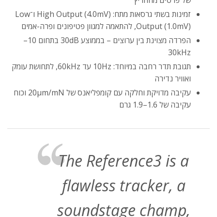
של פרטים מהחריץ
זמינות בשתי גרסאות מתח: High Output (4.0mV) ו־Low
Output (1.0mV), להתאמה למגוון פטיפונים ופרה-אמים
הפרדה מצוינת בין ערוצים – בממוצע 30dB בתחום 10–
30kHz
תגובת תדר רחבה במיוחד: 10Hz עד 60kHz, לתחושת עומק
ואוויר נדירה
עקיבה מדויקת וחלקה עם קומפליאנס של 20μm/mN וכוח
עקיבה של 1.6–1.9 גרם
The Reference3 is a
flawless tracker, a
soundstage champ,