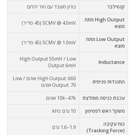
קנטילבר
בורון מעובד עם חוד יהלום
High Output מתח
‎4.0mV ‏@ ‏5CMV (45 סל״ד)
מוצא
Low Output מתח
‎1.0mV ‏@ ‏5CMV (45 סל״ד)
מוצא
‎High Output 55mH / Low
Inductance
Output 6mH
High Output: ‎660 אוהם / Low
התנגדות פנימית
Output: ‎70 אוהם
עכבת כניסה מומלצת
‎10k–47k אוהם
משקל ראש לפטיפון
10 גרם kHz
כוח עקיבה
‎1.6–1.9 גרם
(Tracking Force)