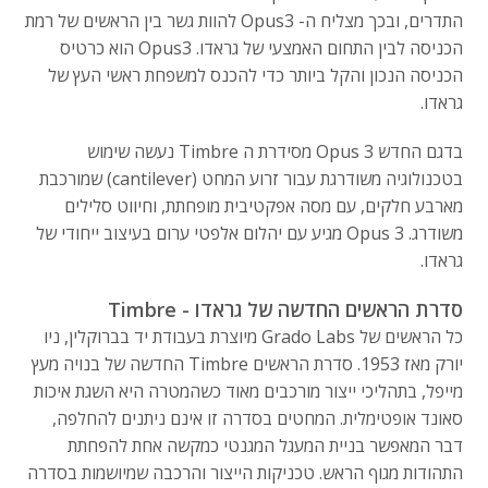
התדרים, ובכך מצליח ה- Opus3 להוות גשר בין הראשים של רמת
הכניסה לבין התחום האמצעי של גראדו. Opus3 הוא כרטיס
הכניסה הנכון והקל ביותר כדי להכנס למשפחת ראשי העץ של
גראדו.
בדגם החדש Opus 3 מסידרת ה Timbre נעשה שימוש
בטכנולוגיה משודרגת עבור זרוע המחט (cantilever) שמורכבת
מארבע חלקים, עם מסה אפקטיבית מופחתת, וחיווט סלילים
משודרג. Opus 3 מגיע עם יהלום אלפטי ערום בעיצוב ייחודי של
גראדו.
סדרת הראשים החדשה של גראדו - Timbre
כל הראשים של Grado Labs מיוצרת בעבודת יד בברוקלין, ניו
יורק מאז 1953. סדרת הראשים Timbre החדשה של בנויה מעץ
מייפל, בתהליכי ייצור מורכבים מאוד כשהמטרה היא השגת איכות
סאונד אופטימלית. המחטים בסדרה זו אינם ניתנים להחלפה,
דבר המאפשר בניית המעגל המגנטי כמקשה אחת להפחתת
התהודות מגוף הראש. טכניקות הייצור והרכבה שמיושמות בסדרה