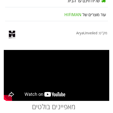
שליח חינם עד הבית
עוד מוצרים של
HIFIMAN
מק"ט: AryaUnveiled
מאפיינים בולטים