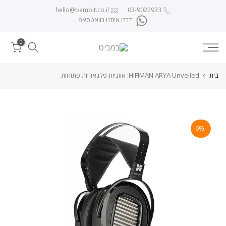
לג לתוכן
hello@bambit.co.il
03-9022933
דברו איתנו בוואטסאפ
0
בית
HIFIMAN ARYA Unveiled: אוזניות פלנאריות פתוחות
-6%