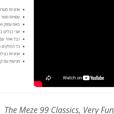
אוזניות סגור
עשויות מעור PU רך וספוג זיכרון
באס עמוק ואי
שני כבלים ב
כבל אחד עם 
כל החלקים נ
אוזניות נצילות מאוד עם 
מגיעות עם קי
The Meze 99 Classics, Very Fun