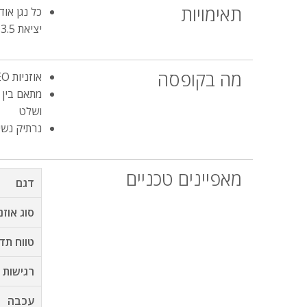
תאימויות
כל נגן אוד
יציאת 3.5 או 6.3 מ”מ
מה בקופסה
אוזניות 99NEO
ושלט
נרתיק נש
מאפיינים טכניים
דגם
סוג אוזנ
טווח תד
רגישות
עכבה