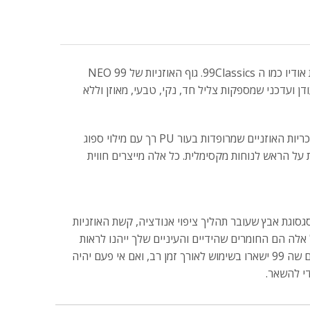
עם עיצוב רענן לסדרת 99, NEO מציע חתימת סאונד שונה במקצת ואת אותה איכות אודיו כמו ה 99Classics. גוף האוזניות של 99 NEO
ן ועדכני שמספקות צליל חד, נקי, טבעי, מאוזן וללא
כשמניחים את ה 99NEO על הראש, מרגישים מייד את רצועת ההתאמה הנוחה ואת כריות האוזניים שמרופדות בעור PU רך עם מילוי ספוג
 על הראש לנוחות מקסימלית. כל אלה מייצרים חווית
 סגסוגת אבץ שעובר תהליך ציפוי אנודציה, קשת האוזניות
זניים מרופדות בקצף זיכרון ועור PU סינטטי רך, כל אלה הם החומרים שהידיים והעיניים שלך ייהנו לראות
ולחוש. מלבד האחריות הרגילה שכל יצרני האוזניות מציעים, Meze Audio מבטיחים שה 99 ישארו בשימוש לאורך זמן רב, ואם אי פעם יהיה
די להשאר.