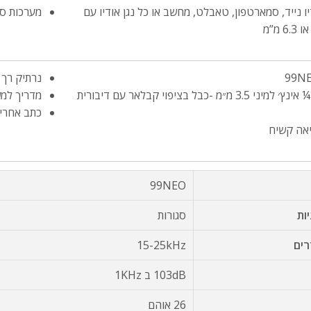
יו נייד, סמארטפון, טאבלט, מחשב או כל נגן אודיו עם
מערכות סט
נרתיק רך 
מתאם בין ¼ אינץ׳ למיני 3.5 מ״מ -כבל בציפוי קבלאר עם דיבורית
מדריך למ
כתב אחריו
יאה קשיח
99NEO
יות
סגורות
רים
15-25kHz
103dB ב 1KHz
26 אוהם