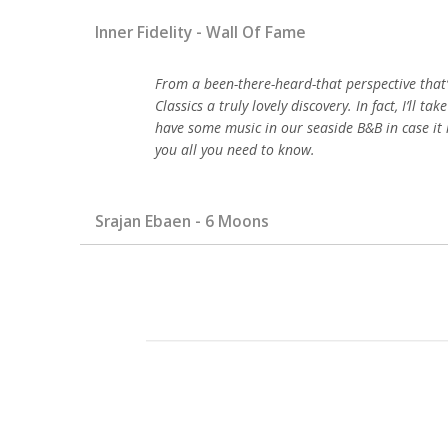
Inner Fidelity - Wall Of Fame
From a been-there-heard-that perspective that’
Classics a truly lovely discovery. In fact, I’ll 
have some music in our seaside B&B in case it r
you all you need to know.
Srajan Ebaen - 6 Moons