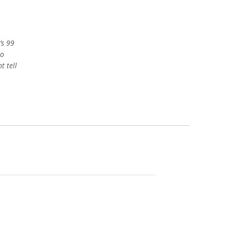
’s 99
to
t tell