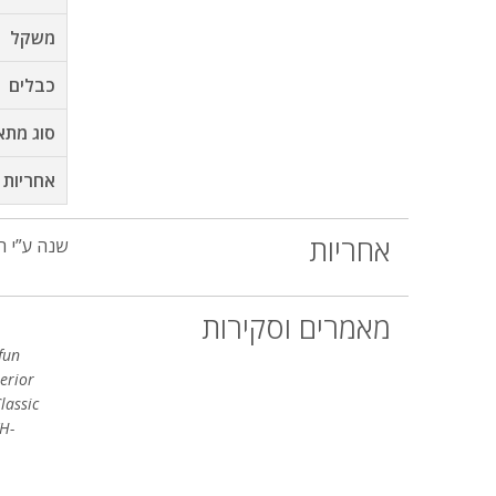
משקל
כבלים
סוג מתא
אחריות
אחריות
שנה ע”י ה
מאמרים וסקירות
fun
erior
lassic
TH-