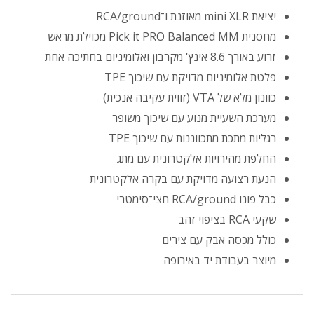
יציאת mini XLR מאוזנת ו־RCA/ground
מחסנית Pick it PRO Balanced MM מכוילת מראש
זרוע באורך 8.6 אינץ' מקרבון ואלומיניום בחתיכה אחת
פלטת אלומיניום מדויקת עם שיכוך TPE
כוונון מלא של VTA (זווית עקיבה אנכית)
מערכת השעיית מנוע עם שיכוך משופר
רגליות מתכת מתכווננות עם שיכוך TPE
החלפת מהירויות אלקטרונית עם מתג
הנעת רצועה מדויקת עם בקרה אלקטרונית
כבל פונו RCA/ground חצי־סימטרי
שקעי RCA בציפוי זהב
כולל מכסה אבק עם צירים
מיוצר בעבודת יד באירופה