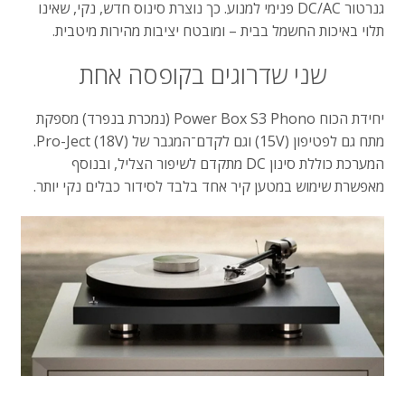
גנרטור
DC/AC
פנימי
למנוע
.
כך
נוצרת
סינוס
חדש
,
נקי
,
שאינו
תלוי
באיכות
החשמל
בבית
–
ומובטח
יציבות
מהירות
מיטבית
.
שני
שדרוגים
בקופסה
אחת
יחידת
הכוח
Power Box S3 Phono (
נמכרת
בנפרד
)
מספקת
מתח
גם
לפטיפון
(15V)
וגם
לקדם־המגבר
של
Pro-Ject (18V).
המערכת
כוללת
סינון
DC
מתקדם
לשיפור
הצליל
,
ובנוסף
מאפשרת
שימוש
במטען
קיר
אחד
בלבד
לסידור
כבלים
נקי
יותר
.