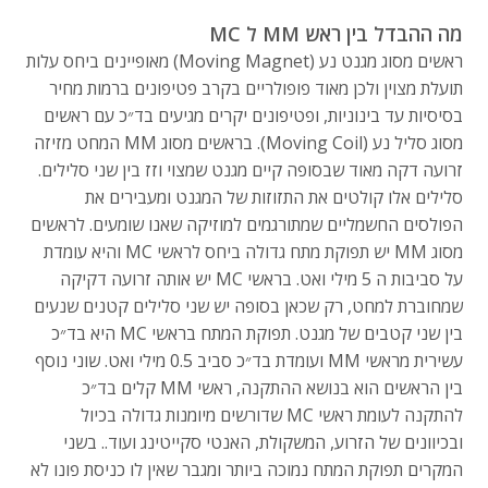
מה ההבדל בין ראש MM ל MC
ראשים מסוג מגנט נע (Moving Magnet) מאופיינים ביחס עלות
תועלת מצוין ולכן מאוד פופולריים בקרב פטיפונים ברמות מחיר
בסיסיות עד בינוניות, ופטיפונים יקרים מגיעים בד״כ עם ראשים
מסוג סליל נע (Moving Coil). בראשים מסוג MM המחט מזיזה
זרועה דקה מאוד שבסופה קיים מגנט שמצוי וזז בין שני סלילים.
סלילים אלו קולטים את התזוזות של המגנט ומעבירים את
הפולסים החשמליים שמתורגמים למוזיקה שאנו שומעים. לראשים
מסוג MM יש תפוקת מתח גדולה ביחס לראשי MC והיא עומדת
על סביבות ה 5 מילי ואט. בראשי MC יש אותה זרועה דקיקה
שמחוברת למחט, רק שכאן בסופה יש שני סלילים קטנים שנעים
בין שני קטבים של מגנט. תפוקת המתח בראשי MC היא בד״כ
עשירית מראשי MM ועומדת בד״כ סביב 0.5 מילי ואט. שוני נוסף
בין הראשים הוא בנושא ההתקנה, ראשי MM קלים בד״כ
להתקנה לעומת ראשי MC שדורשים מיומנות גדולה בכיול
ובכיוונים של הזרוע, המשקולת, האנטי סקייטינג ועוד.. בשני
המקרים תפוקת המתח נמוכה ביותר ומגבר שאין לו כניסת פונו לא