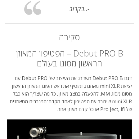
-
בקרוב..
סקירה
Debut PRO B –
הפטיפון
המאוזן
הראשון
מסוגו
בעולם
דגם
Debut PRO B
משדרג
את
העיצוב
של
Debut PRO
עם
יציאת
mini XLR
מאוזנת
,
ומוסיף
את
ראש
הפונו
המאוזן
הראשון
מסוגו
מסוג
MM.
להפעלה
במצב
מאוזן
,
כל
מה
שצריך
הוא
כבל
mini XLR
שיחבר
את
הפטיפון
לאחד
מקדם־המגברים
המאוזנים
של
Pro Ject, ifi
או
כל
קדם
מאוזן
אחר
.