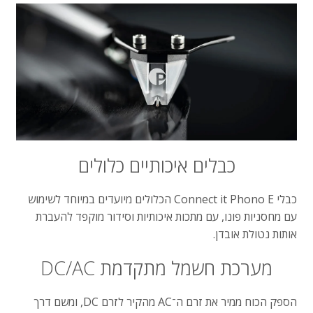
כבלים
איכותיים
כלולים
כבלי
Connect it Phono E
הכלולים
מיועדים
במיוחד
לשימוש
עם
מחסניות
פונו
,
עם
מתכות
איכותיות
וסידור
מוקפד
להעברת
אותות
נטולת
אובדן
.
מערכת
חשמל
מתקדמת
DC/AC
הספק
הכוח
ממיר
את
זרם
ה־
AC
מהקיר
לזרם
DC,
ומשם
דרך