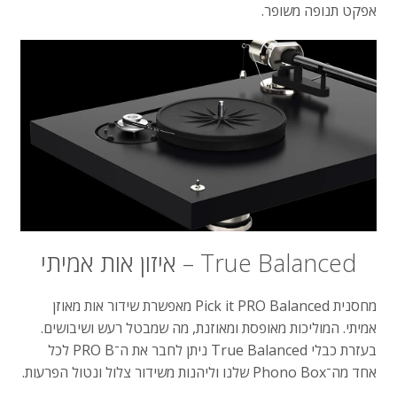
אפקט
תנופה
משופר
.
True Balanced –
איזון
אות
אמיתי
מחסנית
Pick it PRO Balanced
מאפשרת
שידור
אות
מאוזן
אמיתי
.
המוליכות
מאופסת
ומאוזנת
,
מה
שמבטל
רעש
ושיבושים
.
בעזרת
כבלי
True Balanced
ניתן
לחבר
את
ה־
PRO B
לכל
אחד
מה־
Phono Box
שלנו
וליהנות
משידור
צלול
ונטול
הפרעות
.