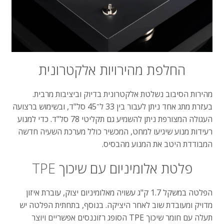
החלפת
מהירויות
אלקטרונית
מהירות
הסיבוב
נשלטת
אלקטרונית
בדיוק
וביציבות
מרבית
.
בעזרת
מתג
אחד
ניתן
לעבור
בין
33
ל־
45
סל
"
ד
,
ובשימוש
ברצועה
העגולה
המצורפת
ניתן
להשמיע
גם
תקליטי
78
סל
"
ד
.
כדי
למנוע
רעידות
מנוע
שיגיעו
למחט
,
המכשיר
כולל
מערכת
השעיה
חדשה
המבודדת
היטב
את
המנוע
מהבסיס
.
פלטת
אלומיניום
עם
שיכוך
TPE
הפלטה
במשקל
1.7
ק
"
ג
עשויה
מאלומיניום
יצוק
,
עוברת
איזון
מדויק
ומעובדת
שוב
לאחר
היציקה
.
בנוסף
,
בתחתית
הפלטה
יש
תעלה
עם
חומר
שיכוך
TPE
הסופג
רזוננסים
אפשריים
ויוצר