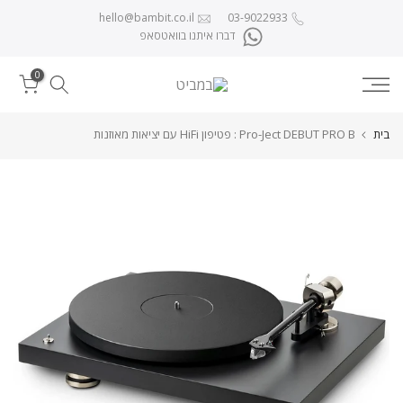
לג לתוכן
hello@bambit.co.il
03-9022933
דברו איתנו בוואטסאפ
0
בית
Pro-Ject DEBUT PRO B : פטיפון HiFi עם יציאות מאוזנות