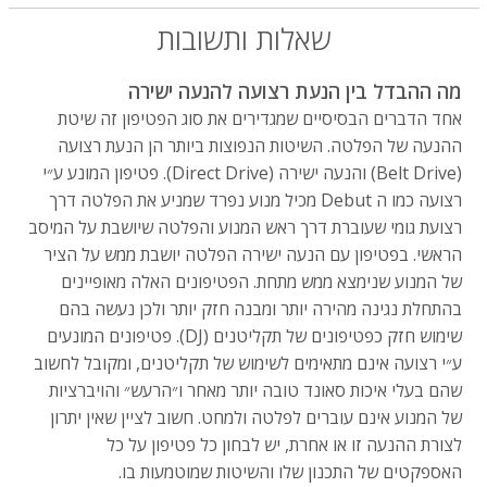
שאלות ותשובות
מה ההבדל בין הנעת רצועה להנעה ישירה
אחד הדברים הבסיסיים שמגדירים את סוג הפטיפון זה שיטת
ההנעה של הפלטה. השיטות הנפוצות ביותר הן הנעת רצועה
(Belt Drive) והנעה ישירה (Direct Drive). פטיפון המונע ע״י
רצועה כמו ה Debut מכיל מנוע נפרד שמניע את הפלטה דרך
רצועת גומי שעוברת דרך ראש המנוע והפלטה שיושבת על המיסב
הראשי. בפטיפון עם הנעה ישירה הפלטה יושבת ממש על הציר
של המנוע שנימצא ממש מתחת. הפטיפונים האלה מאופיינים
בהתחלת נגינה מהירה יותר ומבנה חזק יותר ולכן נעשה בהם
שימוש חזק כפטיפונים של תקליטנים (DJ). פטיפונים המונעים
ע״י רצועה אינם מתאימים לשימוש של תקליטנים, ומקובל לחשוב
שהם בעלי איכות סאונד טובה יותר מאחר ו״הרעש״ והויברציות
של המנוע אינם עוברים לפלטה ולמחט. חשוב לציין שאין יתרון
לצורת ההנעה זו או אחרת, יש לבחון כל פטיפון על כל
האספקטים של התכנון שלו והשיטות שמוטמעות בו.