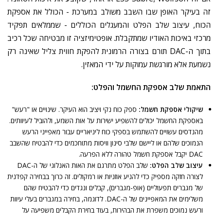
זה
בעיקר
האופן
שבו
השבב
משולב
במערכת
-
הכולל
את
אספקת
הכוח
,
עיצוב
שלב
הפלט
והמעגלים
הכוללים
-
שממלאים
תפקיד
מרכזי
באיכות
האודיו
שמתקבלת
.
אופטימיזציה
זו
מבטיחה
שכל
רכיב
בתוך
ה
-DAC
תורם
בצורה
הרמונית
להפקת
חווית
צליל
שאינה
רק
נשמעת
אלא
מורגשת
עמוקות
על
ידי
המאזין
.
התאמת
שלב
אספקת
החשמל
והפלט
:
שיקולי
אספקת
חשמל
:
ספק
כוח
נקי
ויציב
הוא
העיקר
.
שינויים
או
"
רעש
"
באספקת
החשמל
יכולים
להשפיע
ישירות
על
אות
השמע
,
ולהוביל
לעיוותים
.
מהנדסים
עשויים
להשתמש
בספקי
כוח
ליניאריים
עבור
מאפייני
הרעש
הנמוכים
שלהם
או
ליישם
שלבי
סינון
וויסות
מתוחכמים
כדי
להבטיח
שהשבב
DAC
יקבל
אספקת
חשמל
טהורה
ללא
הפרעה
.
עיצוב
שלב
הפלט
:
שלב
הפלט
מתרגם
את
האות
האנלוגי
של
ה
-DAC
לצורה
חזקה
מספיק
כדי
להניע
אוזניות
או
רמקולים
.
זה
כרוך
בבחירה
קפדנית
של
מגברים
תפעוליים
(
אופ
-
מגברים
),
קבלים
ונגדים
כדי
להבטיח
שהם
משלימים
את
המאפיינים
של
ה
-DAC.
לדוגמה
,
בחירה
במגברים
בעלי
עיוות
ורעש
נמוכים
משפרת
את
הבהירות
,
בעוד
בחירת
הקבלים
משפיעה
על