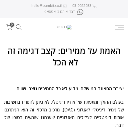
לג לתוכן
hello@bambit.co.il
03-9022933
דברו איתנו בוואטסאפ
0
‎⁨האמת על ממירים: קצב דגימה זה
לא הכל ⁩
יצירת
הסאונד
המושלם
:
מדוע
לא
כל
הממירים
נוצרו
שווים
בעולם
ההולך
ומתפתח
של
אודיו
דיגיטלי
,
לא
ניתן
להפריז
בחשיבות
של
ממיר
דיגיטלי
לאנלוגי
(DAC).
מרכיב
מרכזי
זה
הוא
המתרגם
אותות
דיגיטליים
לצלילים
האנלוגיים
שאנחנו
שומעים
בסופו
של
דבר
.