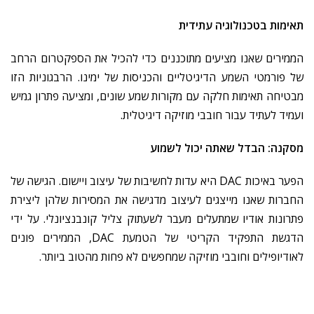
תאימות
בטכנולוגיה
עתידית
הממירים
שאנו
מציעים
מתוכננים
כדי
להכיל
את
הספקטרום
הרחב
של
פורמטי
השמע
הדיגיטליים
והכניסות
של
ימינו
.
הרבגוניות
הזו
מבטיחה
תאימות
חלקה
עם
מקורות
שמע
שונים
,
ומציעה
פתרון
גמיש
ועמיד
לעתיד
עבור
חובבי
מוזיקה
דיגיטלית
.
מסקנה
:
הבדל
שאתה
יכול
לשמוע
הפער
באיכות
DAC
היא
עדות
לחשיבות
של
עיצוב
ויישום
.
הגישה
של
החברות
שאנו
מייצגים
לעיצוב
מדגישה
את
המסירות
שלהן
ליצירת
פתרונות
אודיו
שמתעלים
מעבר
לשעתוק
צליל
קונבנציונלי
.
על
ידי
הדגשת
התפקיד
הקריטי
של
הטמעת
DAC,
הממירים
פונים
לאודיופילים
וחובבי
מוזיקה
שמחפשים
לא
פחות
מהטוב
ביותר
.