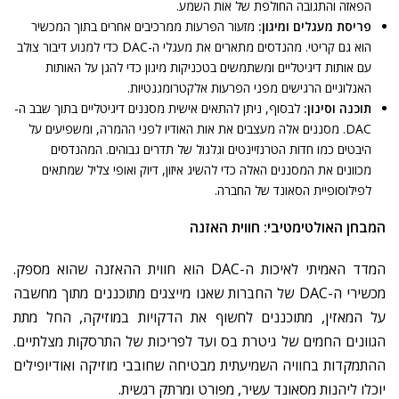
הפאזה
והתגובה
החולפת
של
אות
השמע
.
פריסת
מעגלים
ומיגון
:
מזעור
הפרעות
ממרכיבים
אחרים
בתוך
המכשיר
הוא
גם
קריטי
.
מהנדסים
מתארים
את
מעגלי
ה
-DAC
כדי
למנוע
דיבור
צולב
עם
אותות
דיגיטליים
ומשתמשים
בטכניקות
מיגון
כדי
להגן
על
האותות
האנלוגיים
הרגישים
מפני
הפרעות
אלקטרומגנטיות
.
תוכנה
וסינון
:
לבסוף
,
ניתן
להתאים
אישית
מסננים
דיגיטליים
בתוך
שבב
ה
-
DAC.
מסננים
אלה
מעצבים
את
אות
האודיו
לפני
ההמרה
,
ומשפיעים
על
היבטים
כמו
חדות
הטרנזיינטים
וגלגול
של
תדרים
גבוהים
.
המהנדסים
מכוונים
את
המסננים
האלה
כדי
להשיג
איזון
,
דיוק
ואופי
צליל
שמתאים
לפילוסופיית
הסאונד
של
החברה
.
המבחן
האולטימטיבי
:
חווית
האזנה
המדד
האמיתי
לאיכות
ה
-DAC
הוא
חווית
ההאזנה
שהוא
מספק
.
מכשירי
ה
-DAC
של
החברות
שאנו
מייצגים
מתוכננים
מתוך
מחשבה
על
המאזין
,
מתוכננים
לחשוף
את
הדקויות
במוזיקה
,
החל
מתת
הגוונים
החמים
של
גיטרת
בס
ועד
לפריכות
של
התרסקות
מצלתיים
.
ההתמקדות
בחוויה
השמיעתית
מבטיחה
שחובבי
מוזיקה
ואודיופילים
יוכלו
ליהנות
מסאונד
עשיר
,
מפורט
ומרתק
רגשית
.