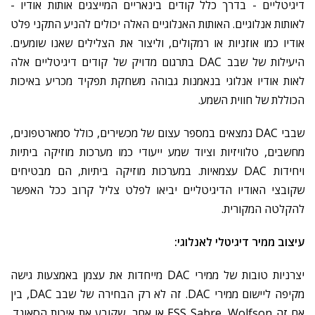
דיגיטליים
-
בדרך
כלל
קודים
בינאריים
המייצגים
אותות
אודיו
-
לאותות
אנלוגיים
.
האותות
האנלוגיים
האלה
יכולים
להניע
התקני
פלט
אודיו
כמו
אוזניות
או
רמקולים
,
וליצור
את
הצלילים
שאנו
שומעים
.
היעילות
של
שבב
DAC
בתרגום
מדויק
של
קודים
דיגיטליים
אלה
לאות
אודיו
אנלוגי
בנאמנות
גבוהה
משחקת
תפקיד
מכריע
באיכות
הכוללת
של
חווית
השמע
.
שבבי
DAC
נמצאים
במספר
עצום
של
מכשירים
,
כולל
סמארטפונים
,
מחשבים
,
טלוויזיות
וציוד
שמע
ייעודי
כמו
מערכות
מוזיקה
ביתיות
ויחידות
DAC
עצמאיות
.
במערכות
מוזיקה
ביתיות
,
הם
מבטיחים
שקובצי
האודיו
הדיגיטליים
יביאו
לפלט
צליל
קרוב
ככל
האפשר
להקלטה
המקורית
.
עיצוב
ממיר
דיגיטלי
לאנלוגי
:
יצרניות
טובות
של
ממירי
DAC
מייחדות
את
עצמן
באמצעות
גישה
מקיפה
ליישום
ממירי
DAC.
זה
לא
רק
הבחירה
של
שבב
DAC,
בין
אם
זה
ESS Sabre, Wolfson
או
אחר
,
שקובע
את
איכות
הסאונד
.