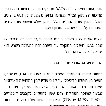
זוהי
טעות
נפוצה
שכל
ה
-DACs
מספקים
תוצאות
דומות
.
האמת
היא
שאיכות
השעתוק
הצליל
משתנה
באופן
משמעותי
בין
DACs
שונים
ומבלי
להבין
את
ההבדלים
הללו
,
ייתכן
שלא
תשמע
את
השירים
האהובים
עליך
כפי
שהאמן
התכוון
במקור
.
השגת
איכות
צליל
מעולה
חורגת
הרבה
מעבר
לבחירה
גרידא
של
שבב
DAC.
השילוב
המוקפד
של
השבב
הזה
במערכת
השמע
הוא
שבאמת
עושה
את
ההבדל
.
הבסיס
של
הסאונד
:
יסודות
DAC
בתחום
האודיו
הדיגיטלי
,
הממיר
דיגיטלי
לאנלוגי
(DAC)
מגשר
על
הפער
בין
העולם
הדיגיטלי
של
קבצי
אודיו
לבין
התחושות
האנלוגיות
שאנו
תופסים
כסאונד
.
הטרנספורמציה
הזו
היא
קריטית
מכיוון
שבעוד
שאוסף
המוזיקה
שלנו
עשוי
להתקיים
כקבצים
דיגיטליים
(MP3s, FLACs
או
CDs),
האוזניים
והמוח
שלנו
פועלים
בתחום